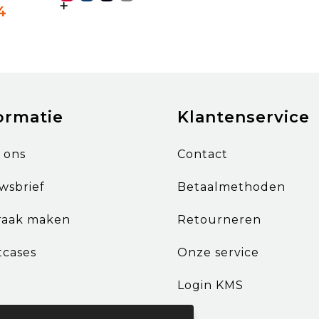
4
ormatie
Klantenservice
 ons
Contact
wsbrief
Betaalmethoden
raak maken
Retourneren
tcases
Onze service
Login KMS