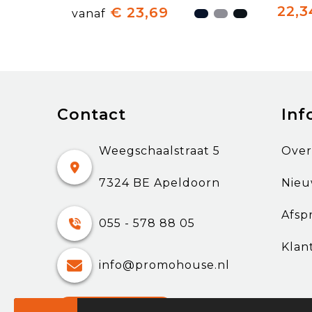
22,3
€ 23,69
vanaf
Contact
Inf
Weegschaalstraat 5
Over
7324 BE Apeldoorn
Nieu
Afsp
055 - 578 88 05
Klan
info@promohouse.nl
Contacteer ons