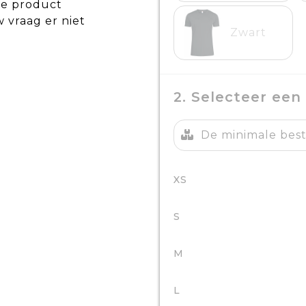
de product
w vraag er niet
Zwart
2. Selecteer een
De minimale beste
XS
S
M
L