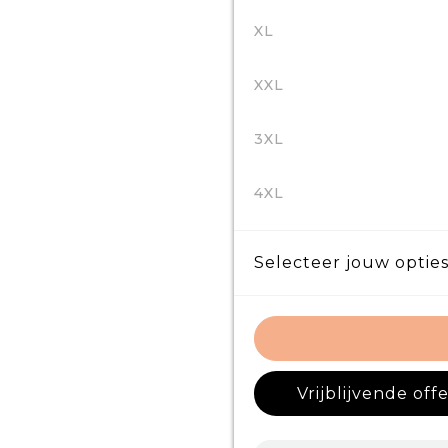
XL
XXL
3XL
4XL
Selecteer jouw opties
Vrijblijvende off