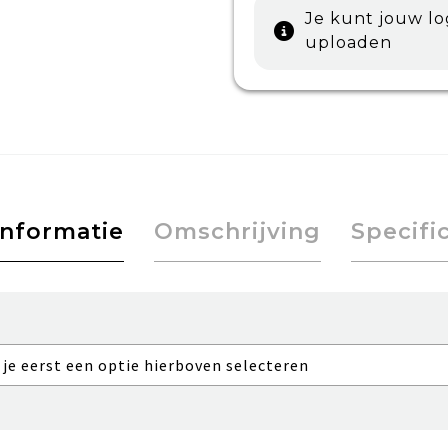
Je kunt jouw l
uploaden
informatie
Omschrijving
Specifi
 je eerst een optie hierboven selecteren