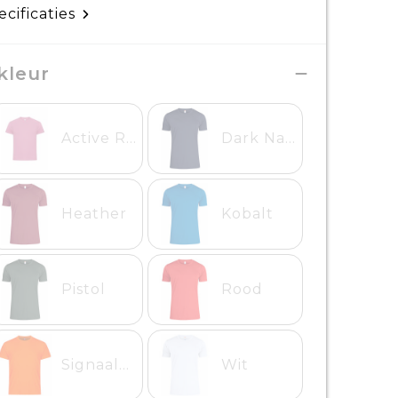
ecificaties
kleur
Active Roze
Dark Navy
Heather
Kobalt
Pistol
Rood
Signaaloranje
Wit