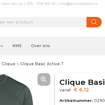
met ons op | 055 - 578 88 05 | info@promohouse.nl
KMS
Over ons
Clique
Clique Basic Active-T
Clique Basi
€ 6,12
vanaf
Artikelnummer:
0290