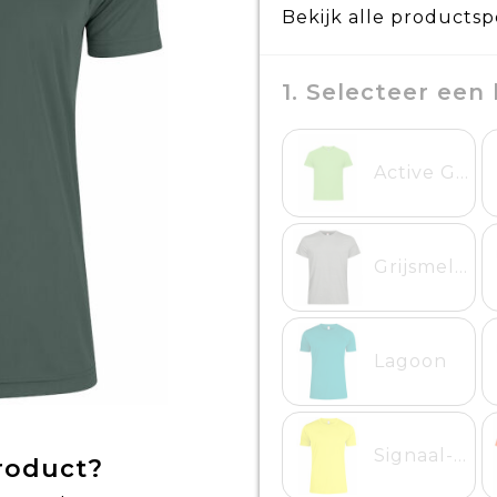
Bekijk alle productsp
1. Selecteer een 
Active Groen
Grijsmelange
Lagoon
Signaal-geel
product?