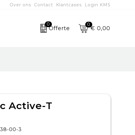
Over ons
Contact
Klantcases
Login KMS
0
0
€ 0,00
Offerte
c Active-T
38-00-3