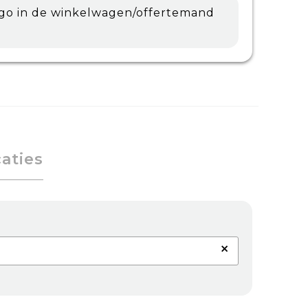
ogo in de winkelwagen/offertemand
caties
×