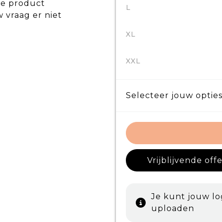
de product
L
w vraag er niet
XL
XXL
Selecteer jouw opties
Vrijblijvende off
Je kunt jouw l
uploaden