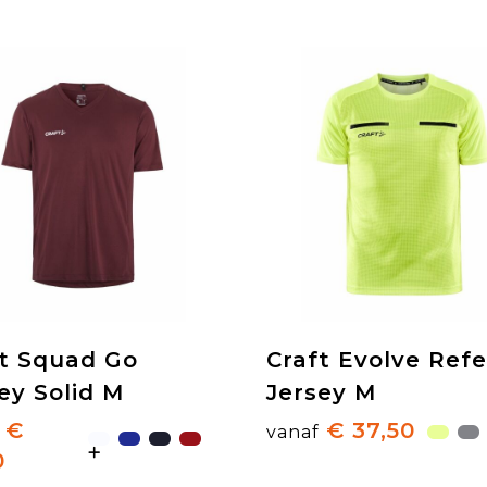
ft Squad Go
Craft Evolve Ref
ey Solid M
Jersey M
€
€ 37,50
vanaf
0