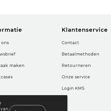
ormatie
Klantenservice
 ons
Contact
wsbrief
Betaalmethoden
raak maken
Retourneren
tcases
Onze service
Login KMS
e
 van