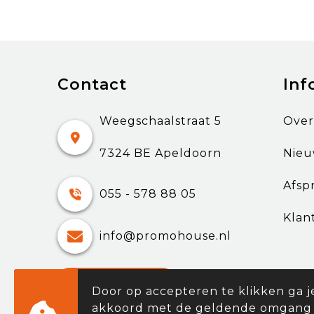
Contact
Inf
Weegschaalstraat 5
Over
7324 BE Apeldoorn
Nieu
Afsp
055 - 578 88 05
Klan
info@promohouse.nl
Contacteer ons
Door op accepteren te klikken ga j
akkoord met de geldende omgang