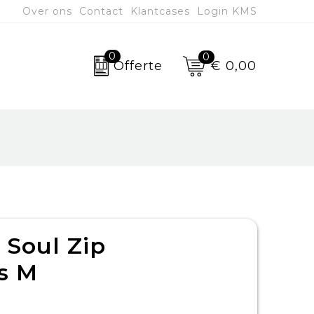
Over ons
Contact
Klantcases
Login KMS
0
0
€ 0,00
Offerte
 Soul Zip
s M