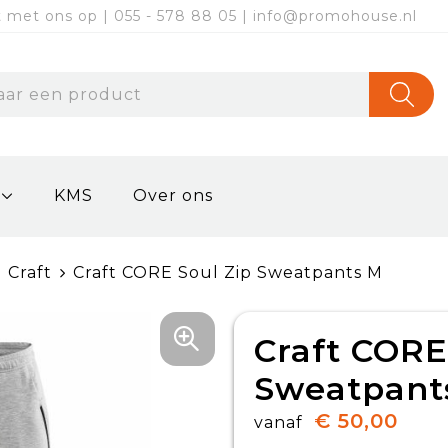
met ons op | 055 - 578 88 05 | info@promohouse.nl
KMS
Over ons
Craft
Craft CORE Soul Zip Sweatpants M
Craft CORE
Sweatpant
€ 50,00
vanaf