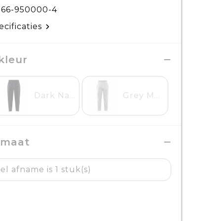
766-950000-4
ecificaties
kleur
Dark Navy
Grey Melange
 maat
l afname is 1 stuk(s)