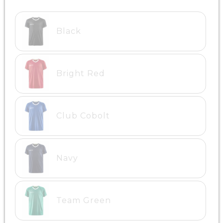
Black
Bright Red
Club Cobolt
Navy
Team Green