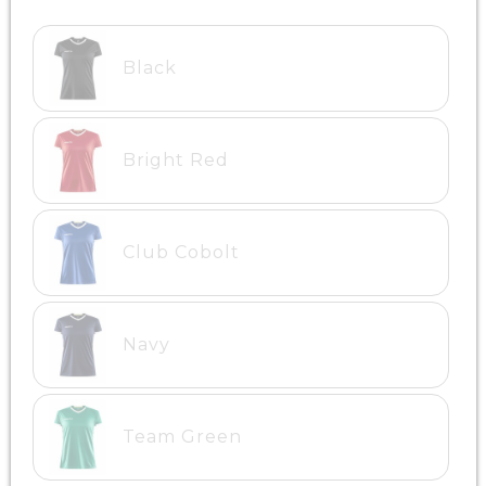
Black
Bright Red
Club Cobolt
Navy
Team Green