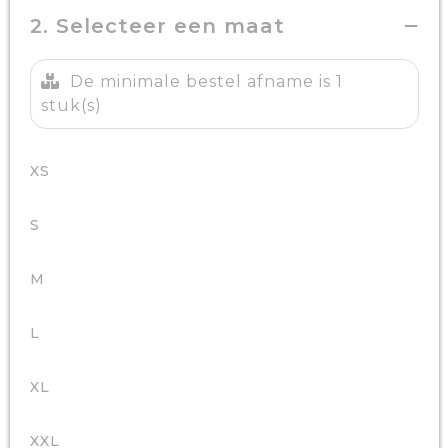
2. Selecteer een maat
De minimale bestel afname is 1
stuk(s)
XS
S
M
L
XL
XXL