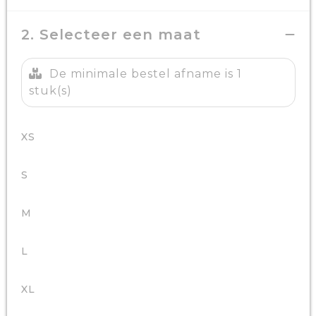
2. Selecteer een maat
De minimale bestel afname is 1
stuk(s)
XS
S
M
L
XL