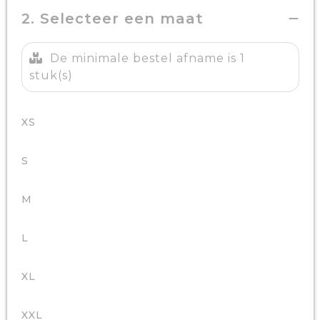
2. Selecteer een maat
De minimale bestel afname is 1
stuk(s)
XS
S
M
L
XL
XXL