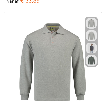
€ 33,89
vanaf