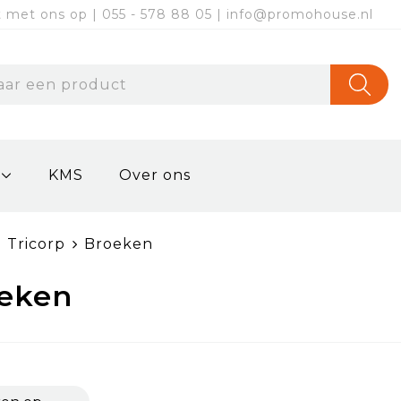
met ons op | 055 - 578 88 05 | info@promohouse.nl
KMS
Over ons
Tricorp
Broeken
eken