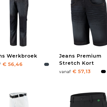
ns Werkbroek
Jeans Premium
Stretch Kort
€ 56,46
f
€ 57,13
vanaf