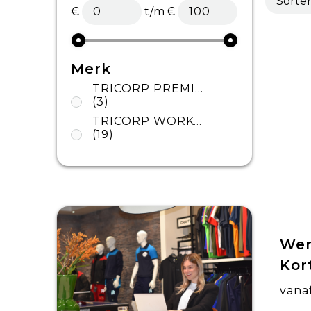
€
t/m
€
Merk
TRICORP PREMIUM
(3)
TRICORP WORKWEAR
(19)
Wer
Kor
vana