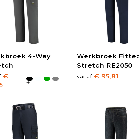
kbroek 4-Way
Werkbroek Fitte
etch
Stretch RE2050
€
€ 95,81
f
vanaf
5