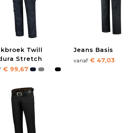
kbroek Twill
Jeans Basis
dura Stretch
€ 47,03
vanaf
€ 99,67
f