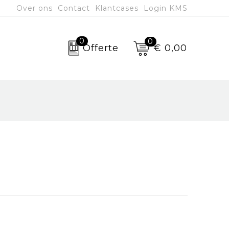
Over ons
Contact
Klantcases
Login KMS
0
0
€ 0,00
Offerte