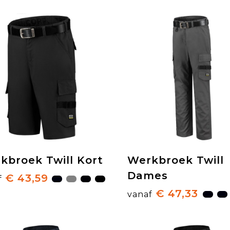
kbroek Twill Kort
Werkbroek Twill
Dames
€ 43,59
f
€ 47,33
vanaf