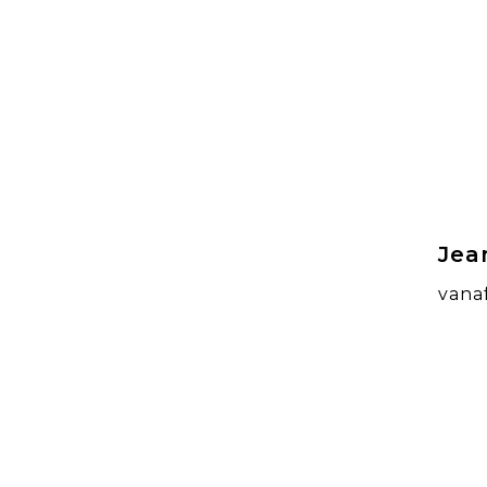
Jea
vana