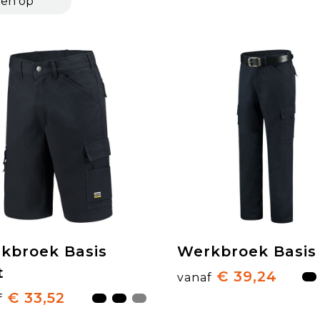
kbroek Basis
Werkbroek Basis
t
€ 39,24
vanaf
€ 33,52
f