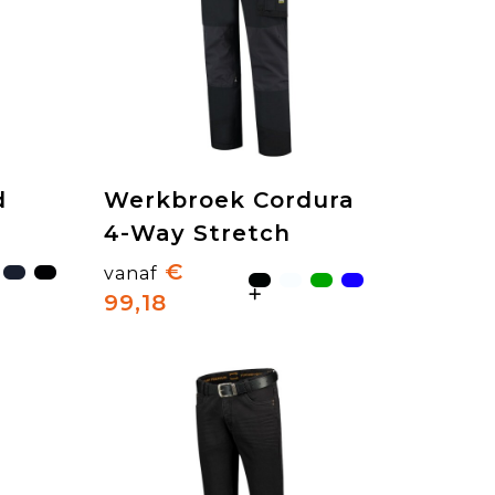
d
Werkbroek Cordura
4-Way Stretch
€
vanaf
99,18