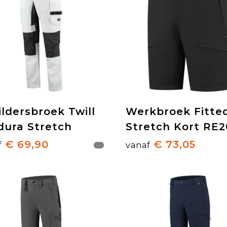
ildersbroek Twill
Werkbroek Fitte
dura Stretch
Stretch Kort RE2
€ 69,90
€ 73,05
f
vanaf