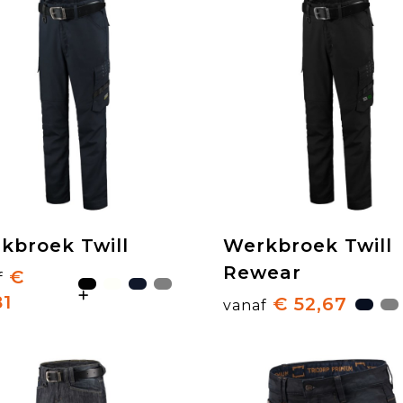
kbroek Twill
Werkbroek Twill
Rewear
€
f
81
€ 52,67
vanaf