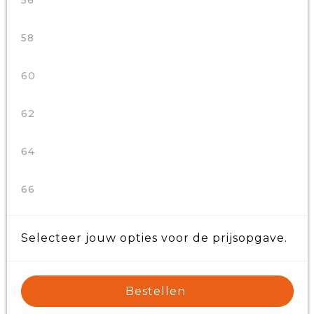
56
58
60
62
64
66
Selecteer jouw opties voor de prijsopgave.
Bestellen