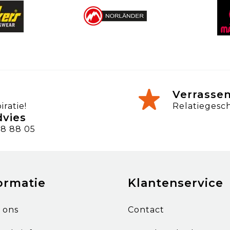
Verrasse
ratie!
Relatiegesc
dvies
8 88 05
ormatie
Klantenservice
 ons
Contact