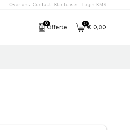
Over ons
Contact
Klantcases
Login KMS
0
0
€ 0,00
Offerte