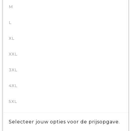
M
L
XL
XXL
3XL
4XL
5XL
Selecteer jouw opties voor de prijsopgave.