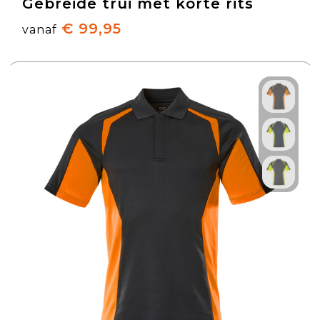
Gebreide trui met korte rits
€ 99,95
vanaf