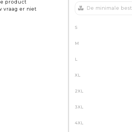
de product
De minimale beste
w vraag er niet
S
M
L
XL
2XL
3XL
4XL