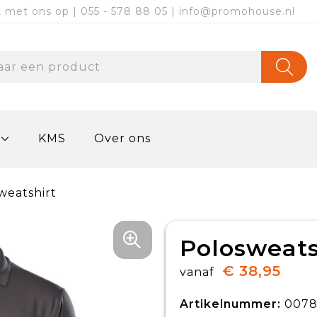
met ons op | 055 - 578 88 05 | info@promohouse.nl
KMS
Over ons
weatshirt
Polosweats
€ 38,95
vanaf
Artikelnummer:
0078