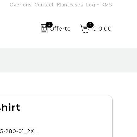
Over ons
Contact
Klantcases
Login KMS
0
0
€ 0,00
Offerte
hirt
5-280-01_2XL