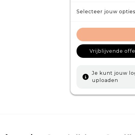
Selecteer jouw opties
Vrijblijvende off
Je kunt jouw l
uploaden