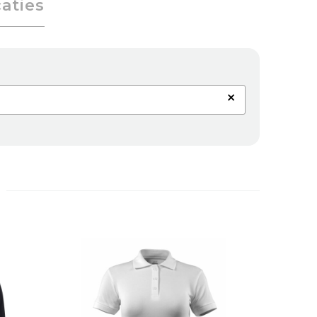
caties
×