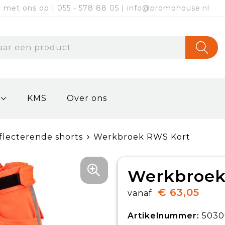
met ons op | 055 - 578 88 05 | info@promohouse.nl
KMS
Over ons
flecterende shorts
Werkbroek RWS Kort
Werkbroek
€ 63,05
vanaf
Artikelnummer:
5030