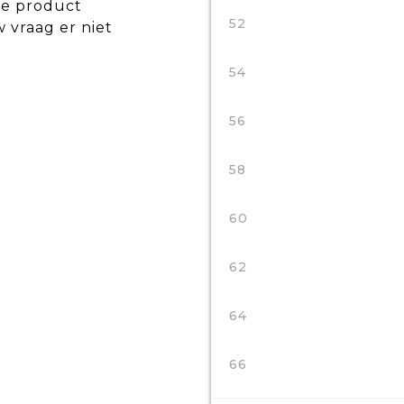
de product
52
w vraag er niet
54
56
58
60
62
64
66