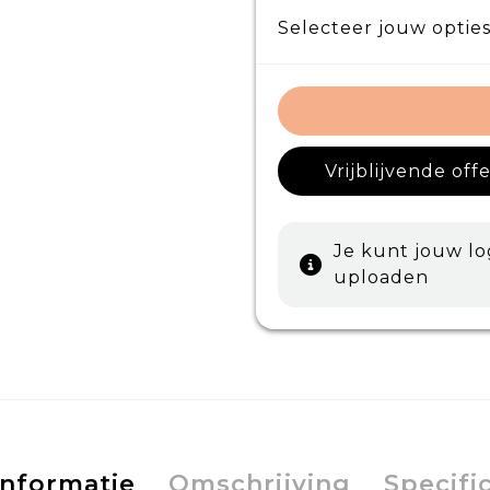
Selecteer jouw opties
Vrijblijvende off
Je kunt jouw l
uploaden
informatie
Omschrijving
Specifi