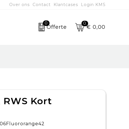
Over ons
Contact
Klantcases
Login KMS
0
0
€ 0,00
Offerte
 RWS Kort
06Fluororange42