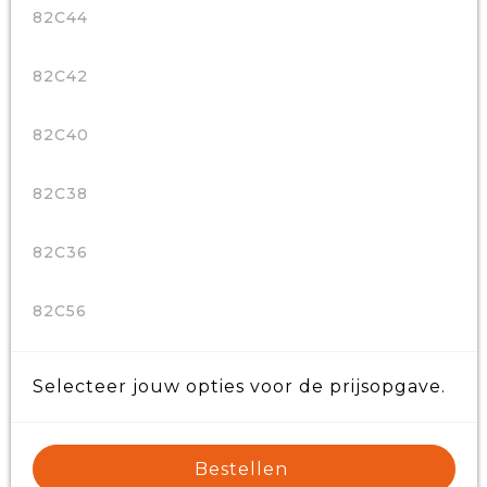
82C44
82C42
82C40
82C38
82C36
82C56
Selecteer jouw opties voor de prijsopgave.
Bestellen