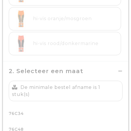
hi-vis oranje/mosgroen
hi-vis rood/donkermarine
2. Selecteer een maat
De minimale bestel afname is 1
stuk(s)
76C34
76C48