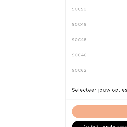
90C50
90C49
90C48
90C46
90C62
Selecteer jouw opties