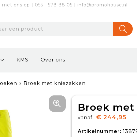
met ons op | 055 - 578 88 05 | info@promohouse.nl
KMS
Over ons
roeken
Broek met kniezakken
Broek met
€ 244,95
vanaf
Artikelnummer:
1387