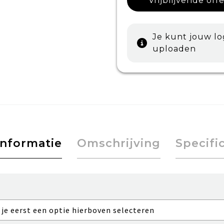
Vrijblijvende off
Je kunt jouw l
uploaden
informatie
Omschrijving
Specifi
 je eerst een optie hierboven selecteren