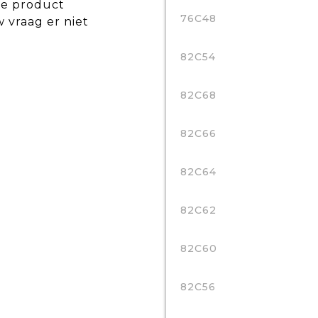
de product
76C48
w vraag er niet
82C54
82C68
82C66
82C64
82C62
82C60
82C56