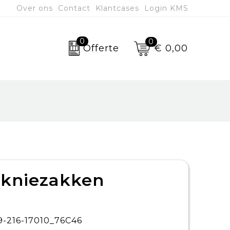
Over ons
Contact
Klantcases
Login KMS
0
0
€ 0,00
Offerte
 kniezakken
9-216-17010_76C46