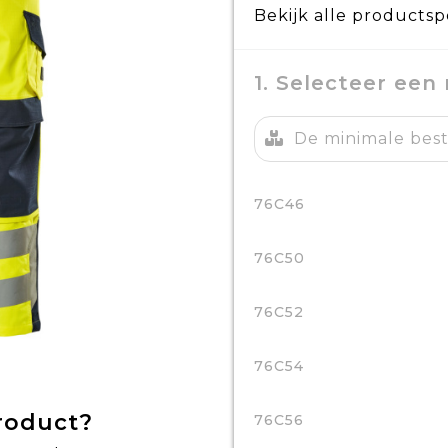
Bekijk alle productsp
1. Selecteer een
De minimale beste
76C46
76C50
76C52
76C54
product?
76C56