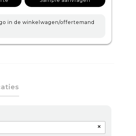
erte
Sample aanvragen
ogo in de winkelwagen/offertemand
caties
×