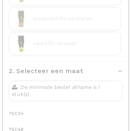
mosgroen/hi-vis oranje
zwart/hi-vis geel
2. Selecteer een maat
De minimale bestel afname is 1
stuk(s)
76C34
76C48