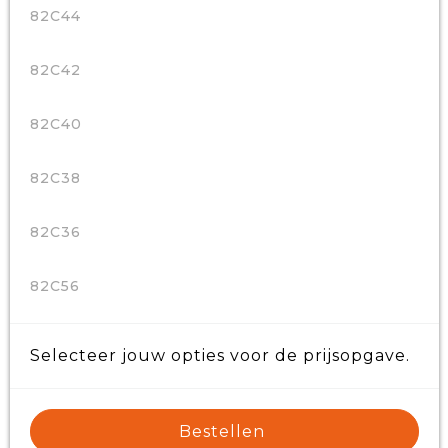
82C44
82C42
82C40
82C38
82C36
82C56
Selecteer jouw opties voor de prijsopgave.
Bestellen