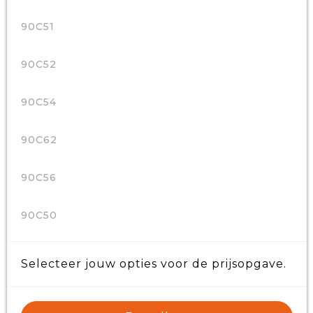
90C51
90C52
90C54
90C62
90C56
90C50
Selecteer jouw opties voor de prijsopgave.