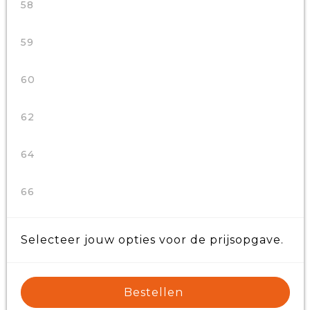
58
59
60
62
64
66
Selecteer jouw opties voor de prijsopgave.
Bestellen