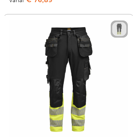
€ 76,89
vanaf