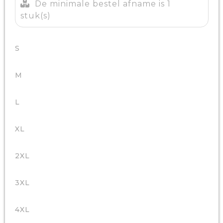
De minimale bestel afname is 1
stuk(s)
S
M
L
XL
2XL
3XL
4XL