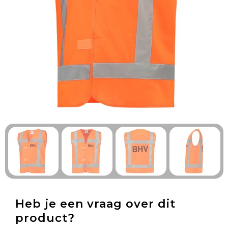
Technologie & Gadgets
Outdoor & Vrije tijd
Pennen & Schrijfwaren
Tassen & Reizen
Gezondheid & Welzijn
Eten & Drinken
Heb je een vraag over dit
product?