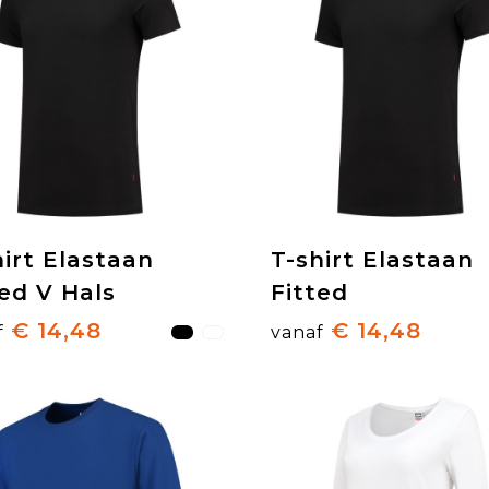
hirt Elastaan
T-shirt Elastaan
ted V Hals
Fitted
€ 14,48
€ 14,48
f
vanaf