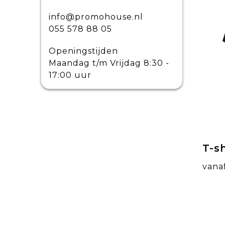
TRICORP CASUAL
(16)
info@promohouse.nl
TRICORP PREMIUM
055 578 88 05
(1)
TRICORP SAFETY
(1)
Openingstijden
TRICORP WORKWEAR
Maandag t/m Vrijdag 8:30 -
(7)
17:00 uur
T-s
vana