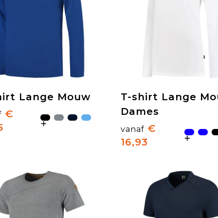
hirt Lange Mouw
T-shirt Lange M
Dames
€
f
5
€
vanaf
16,93