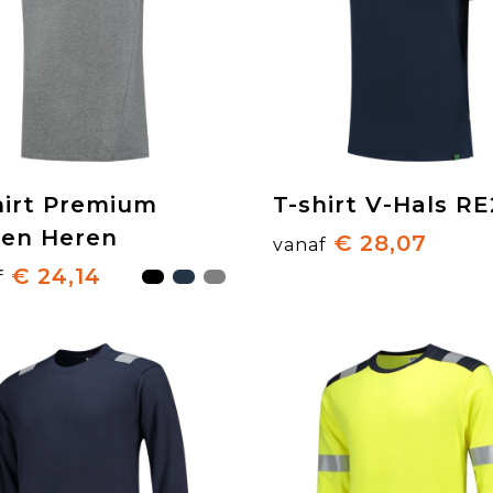
hirt Premium
T-shirt V-Hals R
en Heren
€ 28,07
vanaf
€ 24,14
f