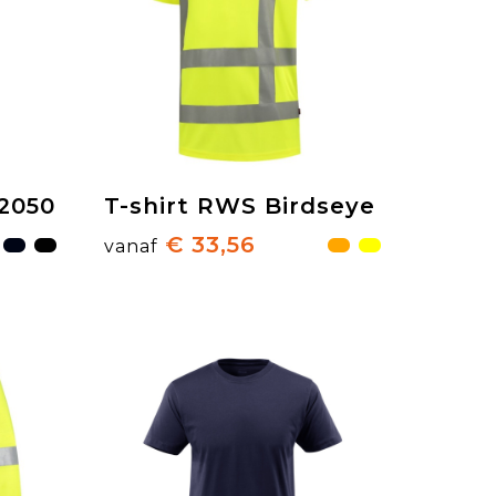
E2050
T-shirt RWS Birdseye
€ 33,56
vanaf