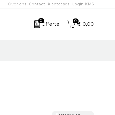
Over ons
Contact
Klantcases
Login KMS
0
0
€ 0,00
Offerte