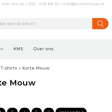
met ons op | 055 - 578 88 05 | info@promohouse.nl
KMS
Over ons
T-shirts
Korte Mouw
te Mouw