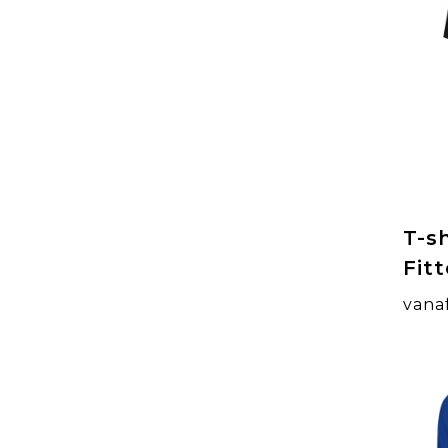
T-s
Fit
vana