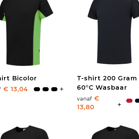
irt Bicolor
T-shirt 200 Gram
60°C Wasbaar
€ 13,04
f
€
vanaf
13,80