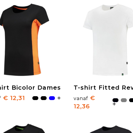
hirt Bicolor Dames
T-shirt Fitted R
€ 12,31
€
f
vanaf
12,36