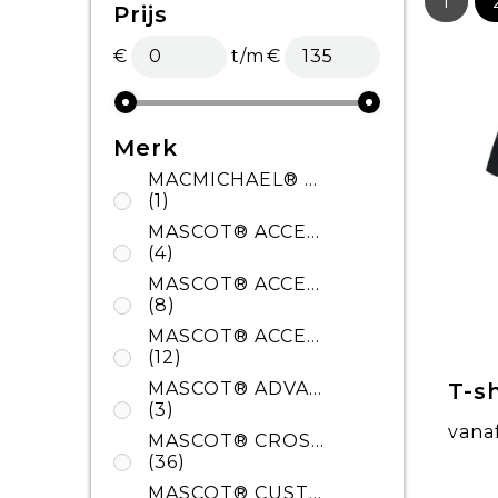
1
Prijs
€
t/m
€
Merk
MACMICHAEL® WORKWEAR
(1)
MASCOT® ACCELERATE MULTISAFE
(4)
MASCOT® ACCELERATE SAFE
(8)
MASCOT® ACCELERATE
(12)
T-s
MASCOT® ADVANCED
(3)
vana
MASCOT® CROSSOVER
(36)
MASCOT® CUSTOMIZED