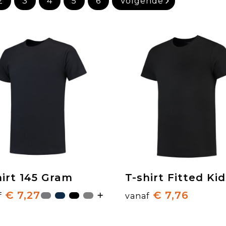
2
3
4
5
6
Volgende
hirt 145 Gram
T-shirt Fitted Ki
€ 7,27
€ 7,76
f
vanaf