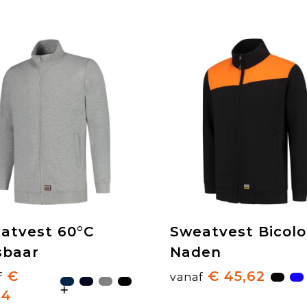
atvest 60°C
Sweatvest Bicolo
baar
Naden
€
€ 45,62
f
vanaf
34