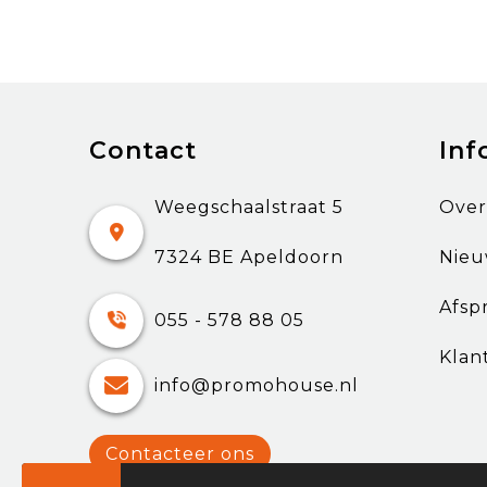
Contact
Inf
Weegschaalstraat 5
Over
7324 BE Apeldoorn
Nieu
Afsp
055 - 578 88 05
Klan
info@promohouse.nl
Contacteer ons