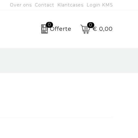
Over ons
Contact
Klantcases
Login KMS
0
0
€ 0,00
Offerte