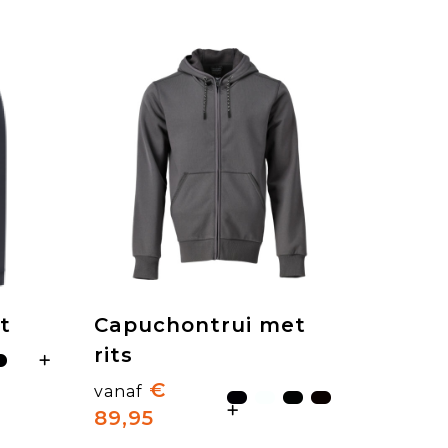
t
Capuchontrui met
rits
€
vanaf
89,95