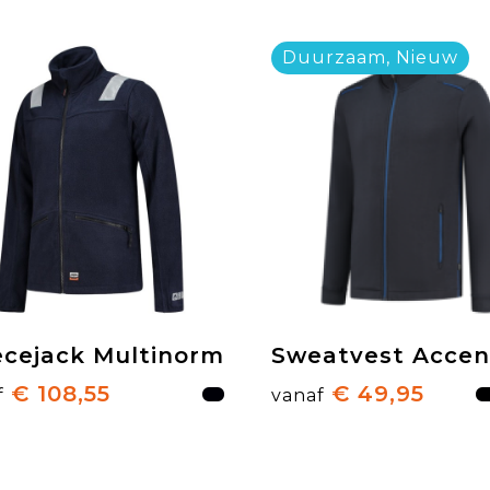
Duurzaam, Nieuw
ecejack Multinorm
Sweatvest Accen
€ 108,55
€ 49,95
f
vanaf