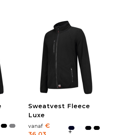
e
Sweatvest Fleece
Luxe
€
vanaf
36,03