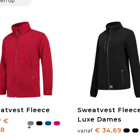
atvest Fleece
Sweatvest Fleec
Luxe Dames
€
f
98
€ 34,69
vanaf