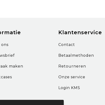
ormatie
Klantenservice
 ons
Contact
wsbrief
Betaalmethoden
raak maken
Retourneren
tcases
Onze service
Login KMS