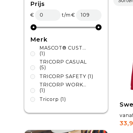
Prijs
€
t/m
€
Merk
MASCOT® CUSTOMIZED
(1)
TRICORP CASUAL
(5)
TRICORP SAFETY
(1)
TRICORP WORKWEAR
(1)
Tricorp
(1)
Swe
vana
33,