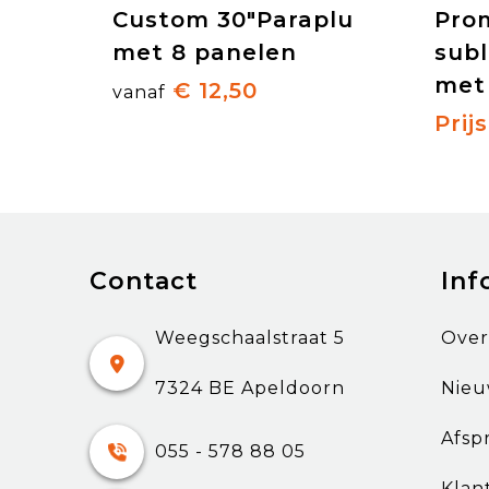
Custom 30"Paraplu
Pro
met 8 panelen
subl
met
€ 12,50
vanaf
Prij
Contact
Inf
Weegschaalstraat 5
Over
7324 BE Apeldoorn
Nieu
Afsp
055 - 578 88 05
Klan