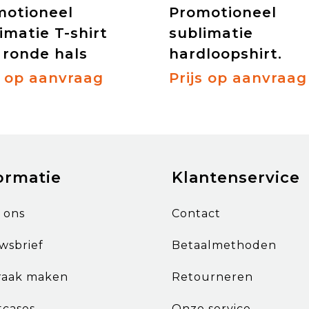
motioneel
Promotioneel
imatie T-shirt
sublimatie
 ronde hals
hardloopshirt.
s op aanvraag
Prijs op aanvraag
ormatie
Klantenservice
 ons
Contact
wsbrief
Betaalmethoden
raak maken
Retourneren
tcases
Onze service