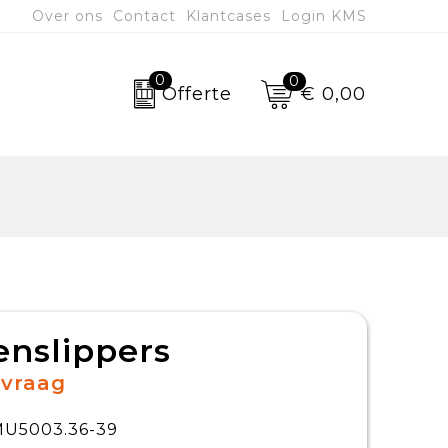
Over ons
Contact
Klantcases
Login KMS
0
0
€ 0,00
Offerte
nslippers
nvraag
U5003.36-39