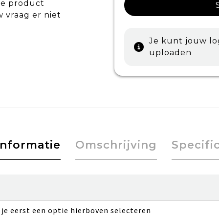
de product
w vraag er niet
Je kunt jouw l
uploaden
informatie
Omschrijving
Specifi
 je eerst een optie hierboven selecteren