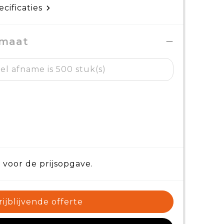
ecificaties
 maat
el afname is 500 stuk(s)
 voor de prijsopgave.
rijblijvende offerte