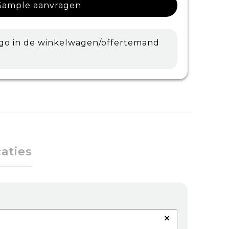
Sample aanvragen
ogo in de winkelwagen/offertemand
caties
×