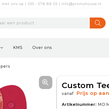
met ons op | 055 - 578 88 05 | info@promohouse.nl
KMS
Over ons
ppers
Custom Tee
Prijs op aa
vanaf
Artikelnummer:
MO.M