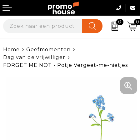
0
0
Geefmomenten
Werkkleding
Home
Geefmomenten
Beurs & Events
Werkkleding per sector
Dag van de vrijwilliger
FORGET ME NOT - Potje Vergeet-me-nietjes
Huis, Tuin & Keuken
Kleding bedrukken
Veiligheid, Auto en Fiets
Onze Merken
Duurzame & Ecologische Geschenken
Werkschoenen & Accessoires
Kantoor & Werkomgeving
Textiel & Promokleding