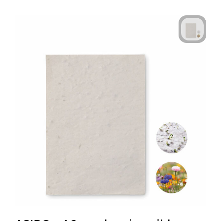
Technologie & Gadgets
Outdoor & Vrije tijd
Pennen & Schrijfwaren
Tassen & Reizen
Gezondheid & Welzijn
Eten & Drinken