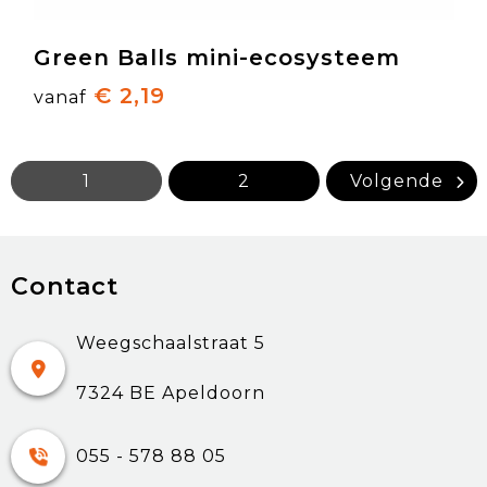
Green Balls mini-ecosysteem
€ 2,19
vanaf
1
2
Volgende
Contact
Weegschaalstraat 5
7324 BE Apeldoorn
055 - 578 88 05