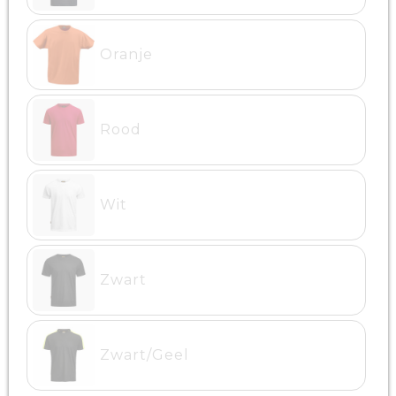
Oranje
Rood
Wit
Zwart
Zwart/Geel