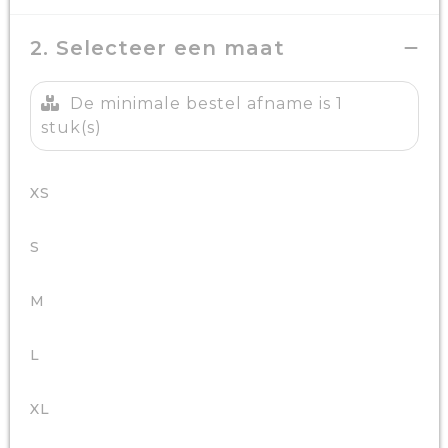
2. Selecteer een maat
De minimale bestel afname is 1
stuk(s)
XS
S
M
L
XL