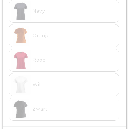
Navy
Oranje
Rood
Wit
Zwart