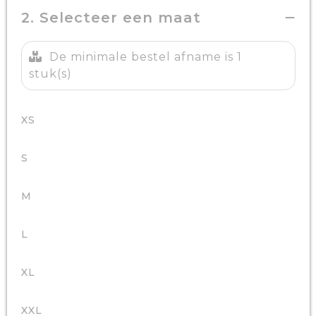
2. Selecteer een maat
De minimale bestel afname is 1
stuk(s)
XS
S
M
L
XL
XXL