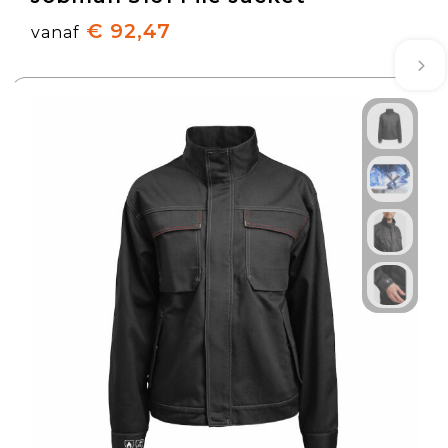
€ 92,47
vanaf