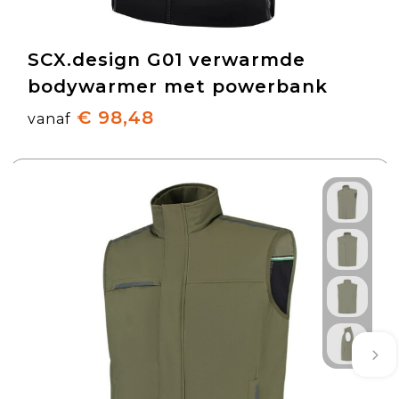
SCX.design G01 verwarmde
bodywarmer met powerbank
€ 98,48
vanaf