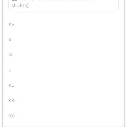
stuk(s)
XS
S
M
L
XL
XXL
3XL