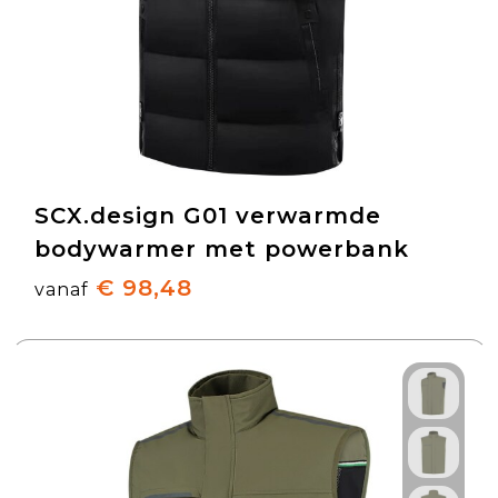
SCX.design G01 verwarmde
bodywarmer met powerbank
€ 98,48
vanaf