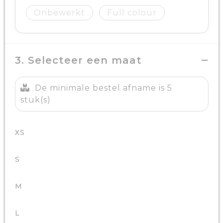
Onbewerkt
Full colour
3. Selecteer een maat
De minimale bestel afname is 5
stuk(s)
XS
S
M
L