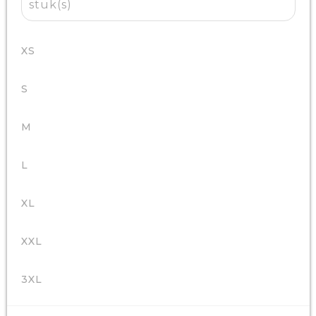
stuk(s)
XS
S
M
L
XL
XXL
3XL