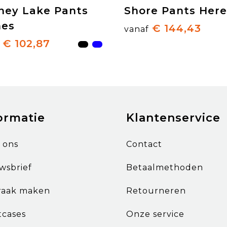
ney Lake Pants
Shore Pants Her
es
€ 144,43
vanaf
€ 102,87
ormatie
Klantenservice
 ons
Contact
wsbrief
Betaalmethoden
raak maken
Retourneren
tcases
Onze service