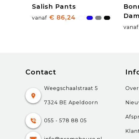
Salish Pants
Bon
Dam
€ 86,24
vanaf
vanaf
Contact
Inf
Weegschaalstraat 5
Over
7324 BE Apeldoorn
Nieu
Afsp
055 - 578 88 05
Klan