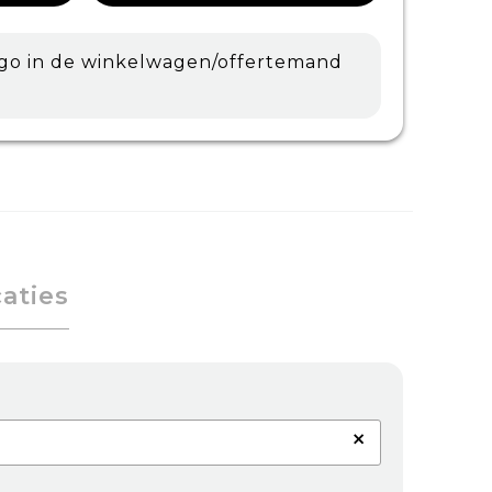
ogo in de winkelwagen/offertemand
caties
×