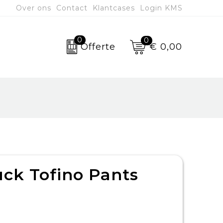
Over ons
Contact
Klantcases
Login KMS
0
0
€ 0,00
Offerte
uck Tofino Pants