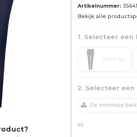
Artikelnummer:
3564
Bekijk alle productsp
1. Selecteer een 
Dark Navy
2. Selecteer een
De minimale beste
XS
product?