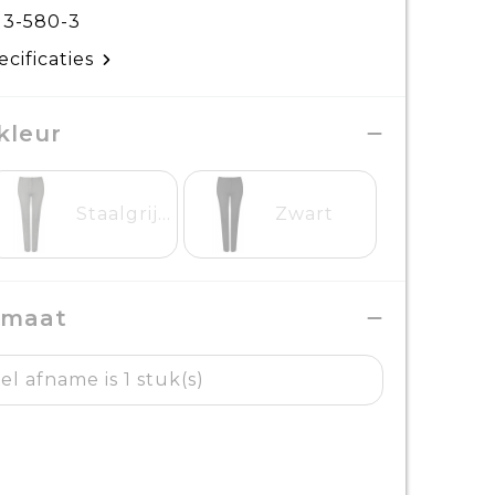
13-580-3
ecificaties
kleur
Staalgrijs Melangé
Zwart
 maat
l afname is 1 stuk(s)