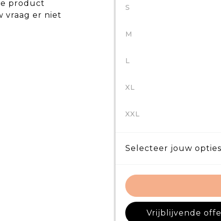
de product
S
w vraag er niet
M
L
XL
XXL
Selecteer jouw opties
Vrijblijvende off