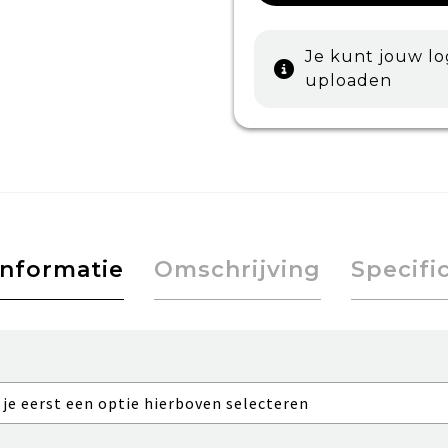
Je kunt jouw l
uploaden
informatie
Omschrijving
Specifi
 je eerst een optie hierboven selecteren