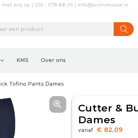
met ons op | 055 - 578 88 05 | info@promohouse.nl
KMS
Over ons
uck Tofino Pants Dames
Cutter & B
Dames
€ 82,09
vanaf