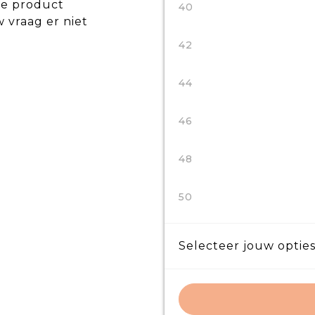
de product
40
w vraag er niet
42
44
46
48
50
Selecteer jouw opties