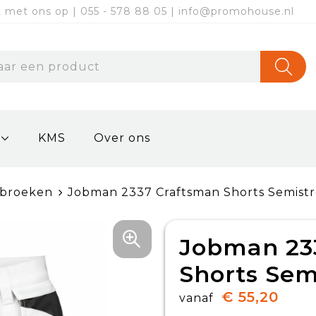
met ons op | 055 - 578 88 05 | info@promohouse.nl
KMS
Over ons
kbroeken
Jobman 2337 Craftsman Shorts Semis
Jobman 23
Shorts Se
€ 55,20
vanaf