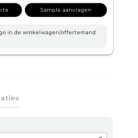
erte
Sample aanvragen
ogo in de winkelwagen/offertemand
caties
×