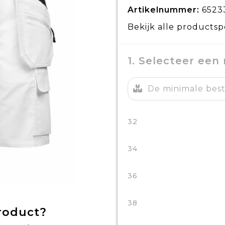
Artikelnummer:
6523
Bekijk alle productsp
1. Selecteer een
De minimale beste
32
34
36
38
product?