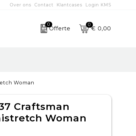
Over ons
Contact
Klantcases
Login KMS
0
0
€ 0,00
Offerte
tretch Woman
37 Craftsman
mistretch Woman