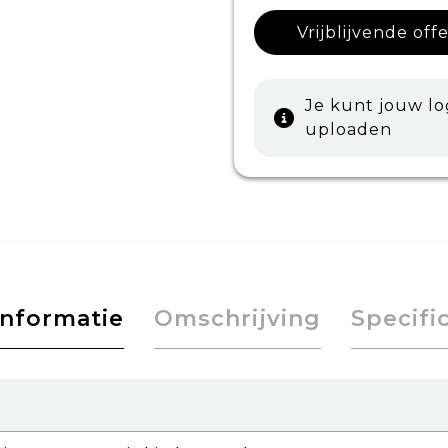
Vrijblijvende off
Je kunt jouw l
uploaden
informatie
Omschrijving
Specifi