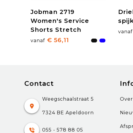
Jobman 2719
Dri
Women's Service
spij
Shorts Stretch
vanaf
€ 56,11
vanaf
Contact
Inf
Weegschaalstraat 5
Over
7324 BE Apeldoorn
Nieu
Afsp
055 - 578 88 05