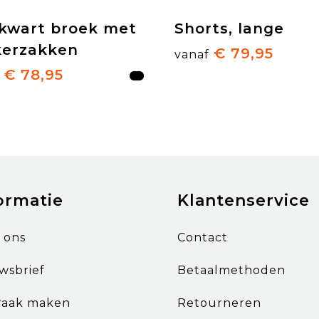
ekwart broek met
Shorts, lange
kerzakken
€ 79,95
vanaf
€ 78,95
ormatie
Klantenservice
 ons
Contact
wsbrief
Betaalmethoden
raak maken
Retourneren