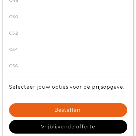
C48
C50
C52
C54
C56
Selecteer jouw opties voor de prijsopgave.
Bestellen
Vrijblijvende offerte