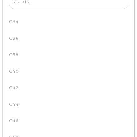
stuk(s)
C34
C36
C38
C40
C42
C44
C46