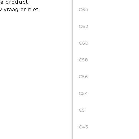
de product
w vraag er niet
C64
C62
C60
C58
C56
C54
C51
C43