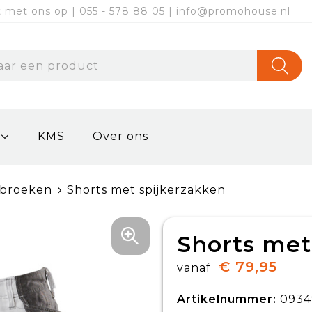
met ons op | 055 - 578 88 05 | info@promohouse.nl
KMS
Over ons
kbroeken
Shorts met spijkerzakken
Shorts met
€ 79,95
vanaf
Artikelnummer:
0934