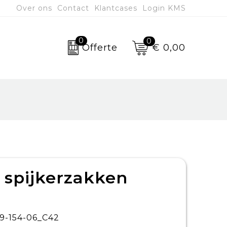
Over ons
Contact
Klantcases
Login KMS
0
0
€ 0,00
Offerte
 spijkerzakken
9-154-06_C42