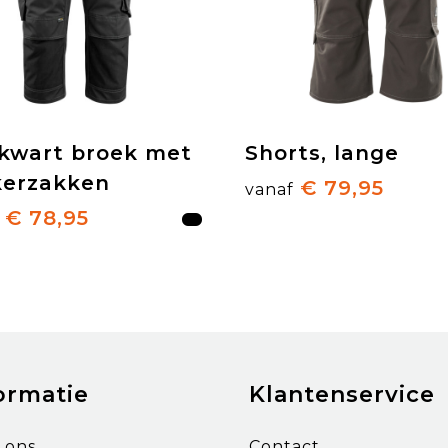
ekwart broek met
Shorts, lange
kerzakken
€ 79,95
vanaf
€ 78,95
ormatie
Klantenservice
 ons
Contact