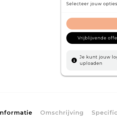
Selecteer jouw opties
Vrijblijvende off
Je kunt jouw l
uploaden
informatie
Omschrijving
Specifi