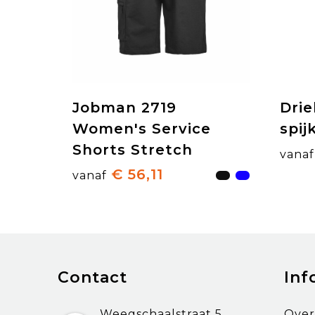
Jobman 2719
Dri
Women's Service
spij
Shorts Stretch
vanaf
€ 56,11
vanaf
Contact
Inf
Weegschaalstraat 5
Over