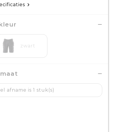
ecificaties
kleur
zwart
 maat
l afname is 1 stuk(s)