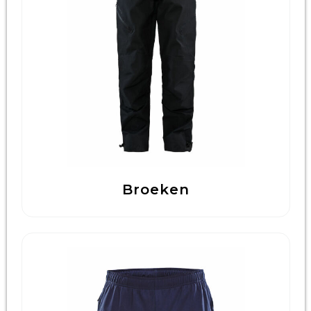
Technologie & Gadgets
Outdoor & Vrije tijd
Pennen & Schrijfwaren
Tassen & Reizen
Gezondheid & Welzijn
Eten & Drinken
Broeken