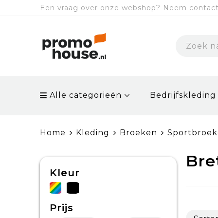
Een vraag over onze webshop? Neem contact 
Alle categorieën
Bedrijfskleding
Home
Kleding
Broeken
Sportbroe
Bre
Kleur
Prijs