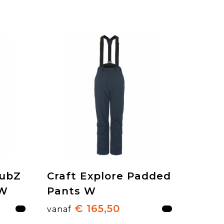
SubZ
Craft Explore Padded
 W
Pants W
€ 165,50
vanaf