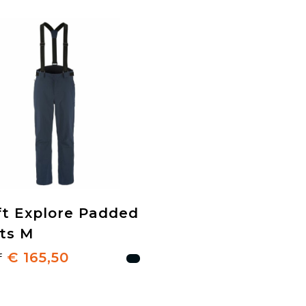
ft Explore Padded
ts M
€ 165,50
f