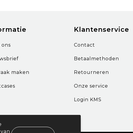
ormatie
Klantenservice
 ons
Contact
wsbrief
Betaalmethoden
raak maken
Retourneren
tcases
Onze service
Login KMS
e
 van