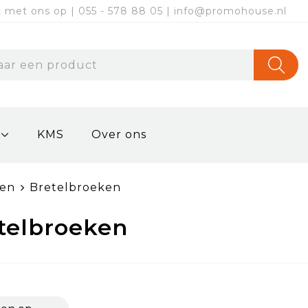
met ons op | 055 - 578 88 05 | info@promohouse.nl
KMS
Over ons
ken
Bretelbroeken
telbroeken