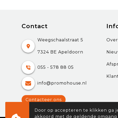
Contact
Inf
Weegschaalstraat 5
Over
7324 BE Apeldoorn
Nieu
Afsp
055 - 578 88 05
Klan
info@promohouse.nl
Contacteer ons
Door op accepteren te klikken ga j
akkoord met de geldende omgang