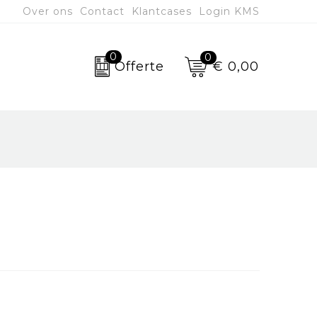
Over ons
Contact
Klantcases
Login KMS
0
0
€ 0,00
Offerte