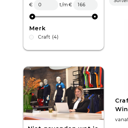
€
t/m
€
Merk
Craft
(4)
Cra
Win
vana