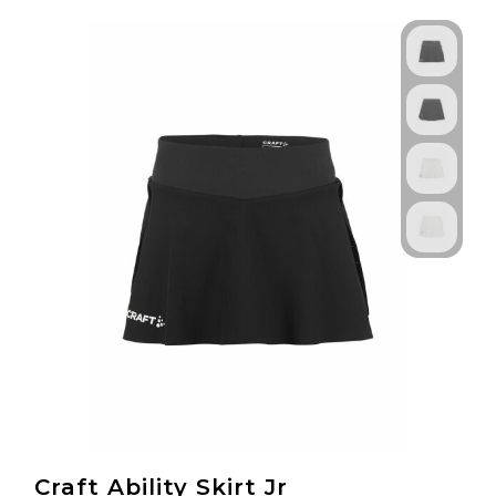
Technologie & Gadgets
Outdoor & Vrije tijd
Pennen & Schrijfwaren
Tassen & Reizen
Gezondheid & Welzijn
Eten & Drinken
Craft Ability Skirt Jr