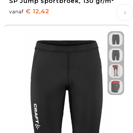
SP Jump sportbroek, 130 gr/m²
€ 12,42
vanaf