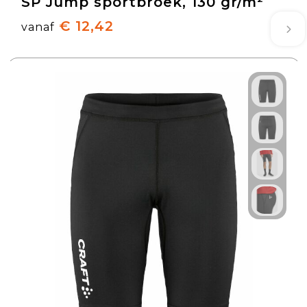
SP Jump sportbroek, 130 gr/m²
€ 12,42
vanaf