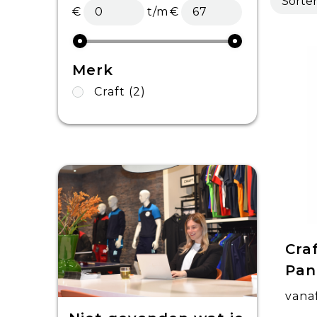
€
t/m
€
Merk
Craft
(2)
Cra
Pan
vana