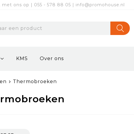
met ons op | 055 - 578 88 05 | info@promohouse.nl
KMS
Over ons
ken
Thermobroeken
rmobroeken