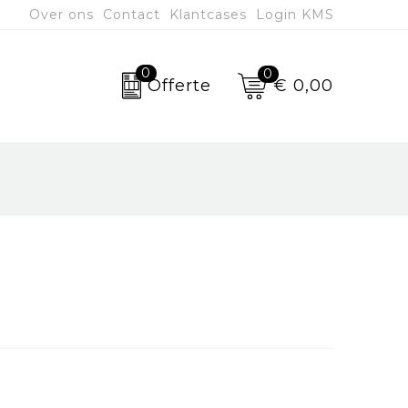
Over ons
Contact
Klantcases
Login KMS
0
0
€ 0,00
Offerte