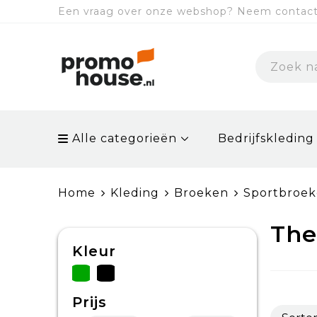
Een vraag over onze webshop? Neem contact 
Alle categorieën
Bedrijfskleding
Home
Kleding
Broeken
Sportbroe
The
Kleur
Prijs