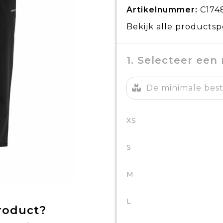
Artikelnummer:
C174
Bekijk alle productsp
1. Selecteer een
De minimale beste
XS
S
M
L
product?