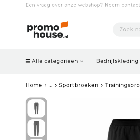
Een vraag over onze webshop? Neem contact 
Alle categorieën
Bedrijfskleding
Home
...
Sportbroeken
Trainingsbr