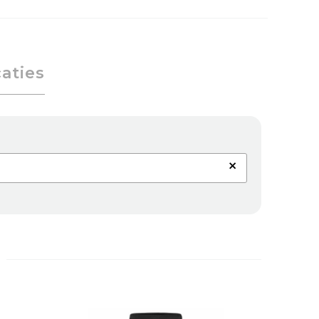
caties
×