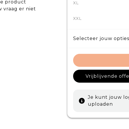
de product
XL
w vraag er niet
XXL
Selecteer jouw opties
Vrijblijvende off
Je kunt jouw l
uploaden