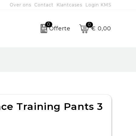
Over ons
Contact
Klantcases
Login KMS
0
0
€ 0,00
Offerte
nce Training Pants 3