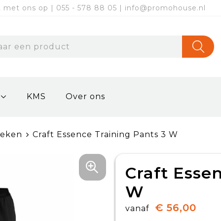
met ons op | 055 - 578 88 05 | info@promohouse.nl
KMS
Over ons
oeken
Craft Essence Training Pants 3 W
Craft Esse
W
€ 56,00
vanaf