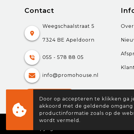
Contact
Inf
Weegschaalstraat 5
Over
7324 BE Apeldoorn
Nieu
Afsp
055 - 578 88 05
Klan
info@promohouse.nl
Contacteer ons
Door op accepteren te klikken ga j
akkoord met de geldende omgang
productinformatie zoals op de web
wordt vermeld.
© Copyright Promohouse 2024