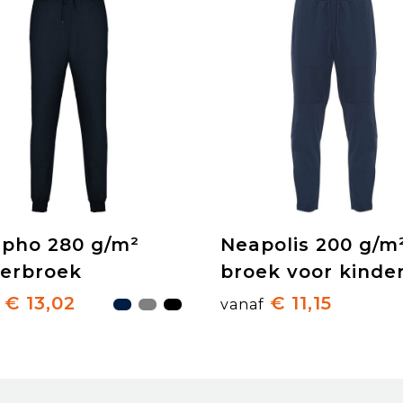
lpho 280 g/m²
Neapolis 200 g/m
derbroek
broek voor kinde
€ 13,02
€ 11,15
vanaf