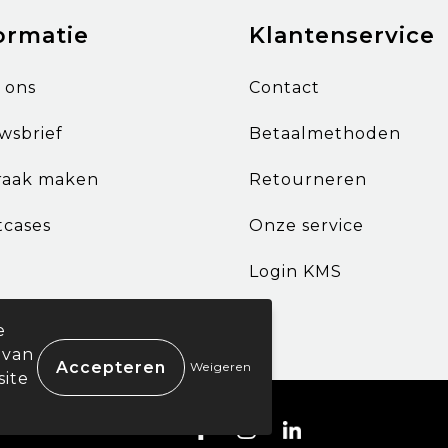
ormatie
Klantenservice
 ons
Contact
wsbrief
Betaalmethoden
raak maken
Retourneren
tcases
Onze service
Login KMS
e
 van
Weigeren
site