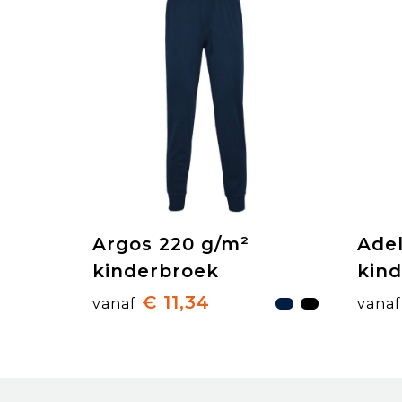
Argos 220 g/m²
Ade
kinderbroek
kin
€ 11,34
vanaf
vanaf