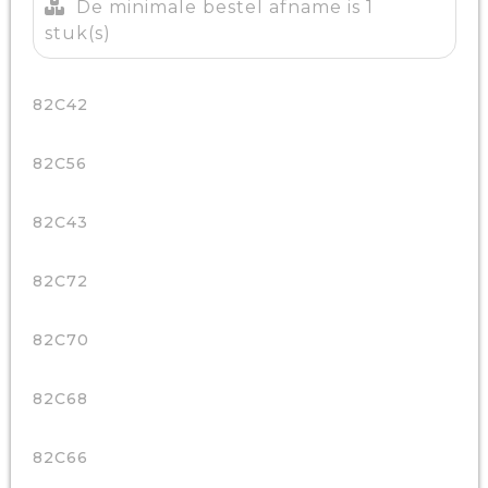
De minimale bestel afname is 1
stuk(s)
82C42
82C56
82C43
82C72
82C70
82C68
82C66