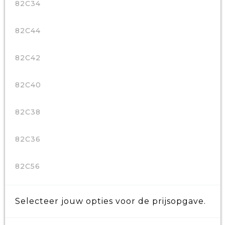
82C34
82C44
82C42
82C40
82C38
82C36
82C56
Selecteer jouw opties voor de prijsopgave.