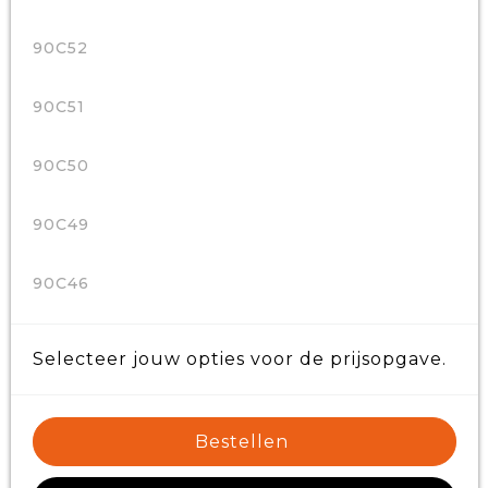
90C52
90C51
90C50
90C49
90C46
Selecteer jouw opties voor de prijsopgave.
Bestellen