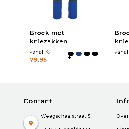
Broek met
Bro
kniezakken
kni
€
vanaf
vanaf
79,95
Contact
Inf
Weegschaalstraat 5
Over