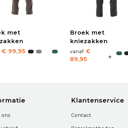
ek met
Broek met
ezakken
kniezakken
€ 99,95
€
vanaf
89,95
ormatie
Klantenservice
 ons
Contact