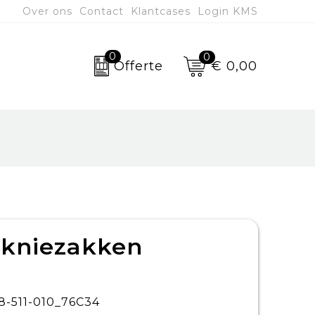
Over ons
Contact
Klantcases
Login KMS
0
0
€ 0,00
Offerte
 kniezakken
8-511-010_76C34