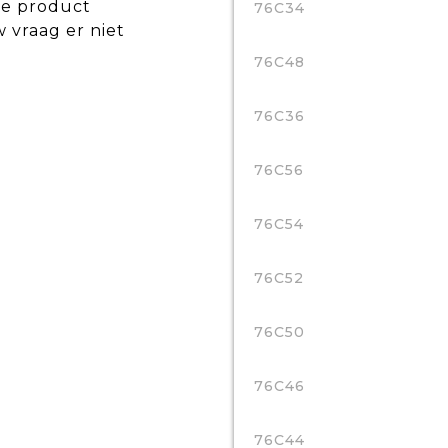
de product
76C34
w vraag er niet
76C48
76C36
76C56
76C54
76C52
76C50
76C46
76C44