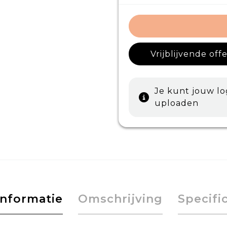
Vrijblijvende off
Je kunt jouw l
uploaden
informatie
Omschrijving
Specifi