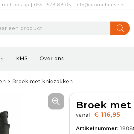
met ons op | 055 - 578 88 05 | info@promohouse.nl
KMS
Over ons
en
Broek met kniezakken
Broek met
€ 116,95
vanaf
Artikelnummer:
1808