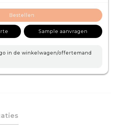
Bestellen
erte
Sample aanvragen
ogo in de winkelwagen/offertemand
caties