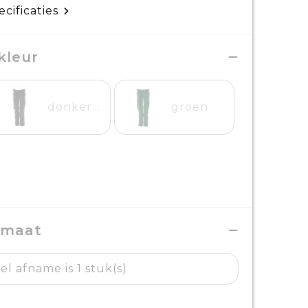
ecificaties
kleur
donkermarine
groen
 maat
l afname is 1 stuk(s)