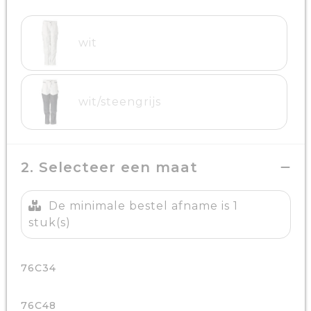
wit
wit/steengrijs
2. Selecteer een maat
De minimale bestel afname is 1
stuk(s)
76C34
76C48