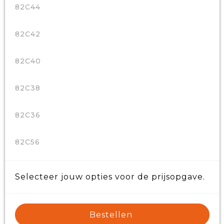
82C44
82C42
82C40
82C38
82C36
82C56
Selecteer jouw opties voor de prijsopgave.
Bestellen