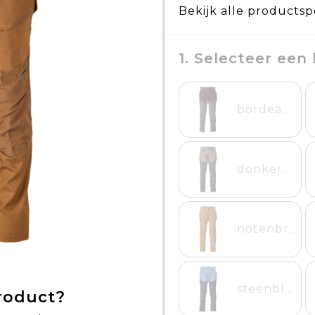
Bekijk alle productsp
1. Selecteer een 
bordeaux/steengrijs
donkerzand/steengrijs
notenbruin
steenblauw/donkermarine
product?