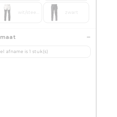
wit/steengrijs
zwart
 maat
l afname is 1 stuk(s)