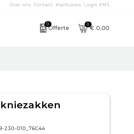
Over ons
Contact
Klantcases
Login KMS
0
0
€ 0,00
Offerte
 kniezakken
9-230-010_76C44