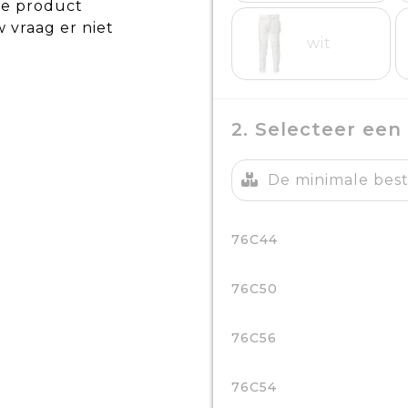
de product
w vraag er niet
wit
2. Selecteer een
De minimale beste
76C44
76C50
76C56
76C54