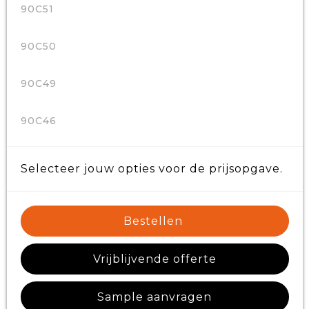
90C51
90C50
90C49
90C46
Selecteer jouw opties voor de prijsopgave.
Bestellen
Vrijblijvende offerte
Sample aanvragen